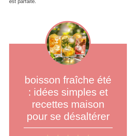
est parfaite.
boisson fraîche été
: idées simples et
recettes maison
pour se désaltérer