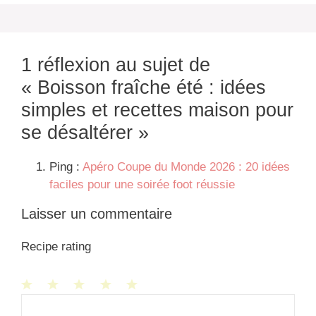
b
e
s
c
t
e
o
n
A
h
e
o
g
p
a
r
1 réflexion au sujet de
k
e
p
t
« Boisson fraîche été : idées
r
simples et recettes maison pour
se désaltérer »
Ping :
Apéro Coupe du Monde 2026 : 20 idées
faciles pour une soirée foot réussie
Laisser un commentaire
Recipe rating
1
Commentaire
2
3
4
5