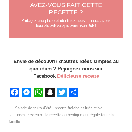
AVEZ-VOUS FAIT CETTE
RECETTE ?
Partagez une photo et identifiez-nous — nous avons
hâte de voir ce que vous avez fait !
Envie de découvrir d’autres idées simples au
quotidien ? Rejoignez nous sur
Facebook
Délicieuse recette
F
M
W
S
T
S
a
Salade de fruits d’été : recette fraîche et irrésistible
e
h
n
w
h
Tacos mexicain : la recette authentique qui régale toute la
c
s
a
a
i
a
famille
e
s
t
p
t
r