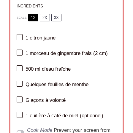
INGREDIENTS
1X
2X
3X
SCALE
1
citron jaune
1
morceau de gingembre frais (
2
cm)
500
ml d’eau fraîche
Quelques feuilles de menthe
Glaçons à volonté
1
cuillère à café de miel (optionnel)
Cook Mode
Prevent your screen from