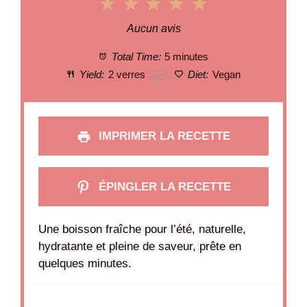
1
2
3
4
5
Star
Stars
Stars
Stars
Stars
Aucun avis
Total Time:
5 minutes
Yield:
2
verres
Diet:
Vegan
1
x
IMPRIMER LA RECETTE
ÉPINGLER LA RECETTE
Une boisson fraîche pour l’été, naturelle,
hydratante et pleine de saveur, prête en
quelques minutes.