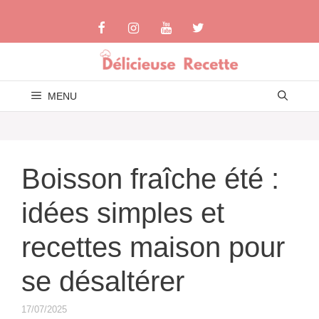
Aller
au
contenu
MENU
Boisson fraîche été :
idées simples et
recettes maison pour
se désaltérer
17/07/2025