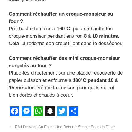
Comment réchauffer un croque-monsieur au
four ?
Préchauffe ton four à
160°C
, puis réchauffe ton
croque-monsieur pendant environ
8 à 10 minutes
.
Cela lui redonne son croustillant sans le dessécher.
Comment réchauffer des mini croque-monsieur
surgelés au four ?
Place-les directement sur une plaque recouverte de
papier cuisson et enfourne à
180°C pendant 10 à
15 minutes
. Vérifie la cuisson pour qu’ils soient
bien dorés et chauds à cœur.
F
M
W
S
T
S
a
Rôti De Veau Au Four : Une Recette Simple Pour Un Dîner
e
h
n
w
h