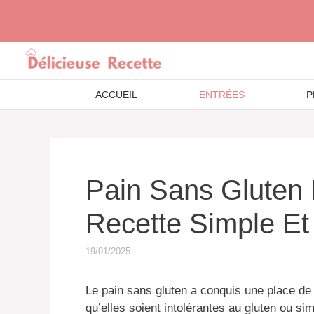
Aller
au
contenu
ACCUEIL
ENTRÉES
P
Pain Sans Gluten 
Recette Simple E
19/01/2025
Le pain sans gluten a conquis une place d
qu’elles soient intolérantes au gluten ou si