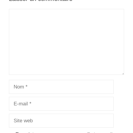
k
e
p
t
Commentaire
r
Nom
E-
mail
Site
web