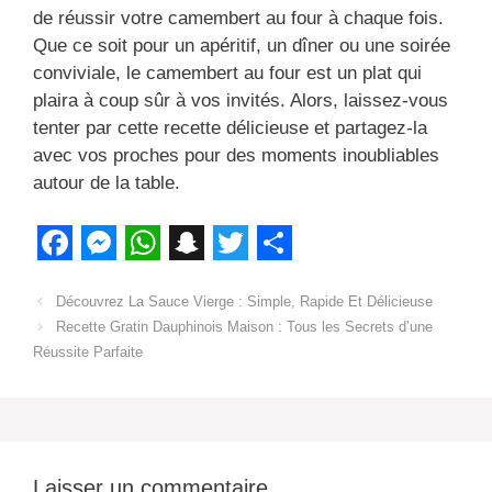
de réussir votre camembert au four à chaque fois.
Que ce soit pour un apéritif, un dîner ou une soirée
conviviale, le camembert au four est un plat qui
plaira à coup sûr à vos invités. Alors, laissez-vous
tenter par cette recette délicieuse et partagez-la
avec vos proches pour des moments inoubliables
autour de la table.
F
M
W
S
T
S
a
Découvrez La Sauce Vierge : Simple, Rapide Et Délicieuse
e
h
n
w
h
Recette Gratin Dauphinois Maison : Tous les Secrets d’une
c
s
a
a
i
a
Réussite Parfaite
e
s
t
p
t
r
b
e
s
c
t
e
o
n
A
h
e
o
g
p
a
r
Laisser un commentaire