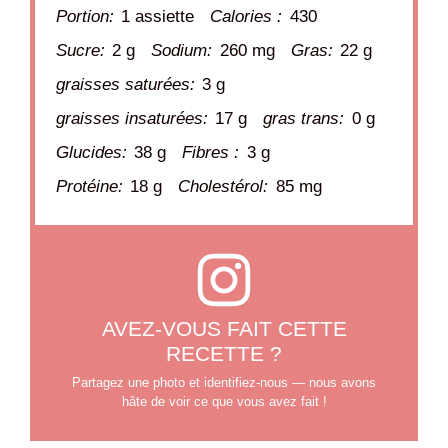
Portion:
1 assiette
Calories :
430
Sucre:
2 g
Sodium:
260 mg
Gras:
22 g
graisses saturées:
3 g
graisses insaturées:
17 g
gras trans:
0 g
Glucides:
38 g
Fibres :
3 g
Protéine:
18 g
Cholestérol:
85 mg
AVEZ-VOUS FAIT CETTE
RECETTE ?
Partagez une photo et identifiez-nous — nous avons
hâte de voir ce que vous avez fait !