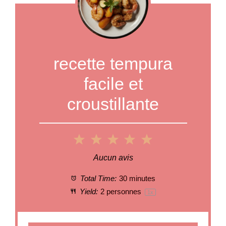
recette tempura
facile et
croustillante
1
2
3
4
5
Star
Stars
Stars
Stars
Stars
Aucun avis
Total Time:
30 minutes
Yield:
2
personnes
1
x