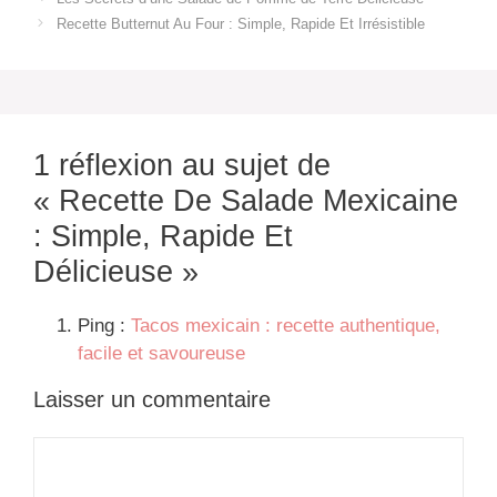
a
e
h
n
w
h
Recette Butternut Au Four : Simple, Rapide Et Irrésistible
c
s
a
a
i
a
e
s
t
p
t
r
b
e
s
c
t
e
o
n
A
h
e
1 réflexion au sujet de
o
g
p
a
r
« Recette De Salade Mexicaine
k
e
p
t
: Simple, Rapide Et
r
Délicieuse »
Ping :
Tacos mexicain : recette authentique,
facile et savoureuse
Laisser un commentaire
Commentaire