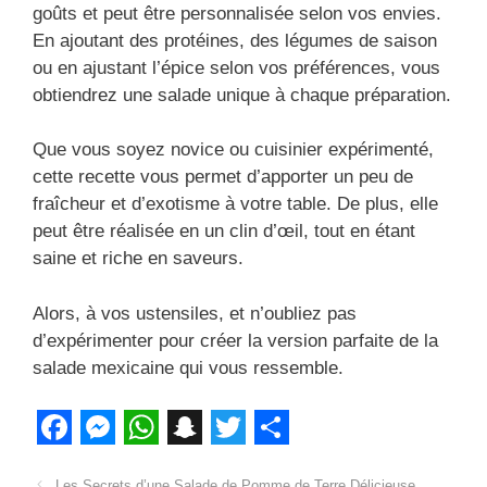
goûts et peut être personnalisée selon vos envies.
En ajoutant des protéines, des légumes de saison
ou en ajustant l’épice selon vos préférences, vous
obtiendrez une salade unique à chaque préparation.
Que vous soyez novice ou cuisinier expérimenté,
cette recette vous permet d’apporter un peu de
fraîcheur et d’exotisme à votre table. De plus, elle
peut être réalisée en un clin d’œil, tout en étant
saine et riche en saveurs.
Alors, à vos ustensiles, et n’oubliez pas
d’expérimenter pour créer la version parfaite de la
salade mexicaine qui vous ressemble.
F
M
W
S
T
S
Les Secrets d’une Salade de Pomme de Terre Délicieuse